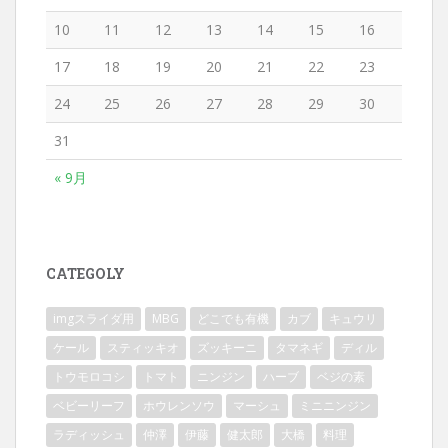
10
11
12
13
14
15
16
17
18
19
20
21
22
23
24
25
26
27
28
29
30
31
« 9月
CATEGOLY
imgスライダ用
MBG
どこでも有機
カブ
キュウリ
ケール
スティッキオ
ズッキーニ
タマネギ
ディル
トウモロコシ
トマト
ニンジン
ハーブ
ベジの素
ベビーリーフ
ホウレンソウ
マーシュ
ミニニンジン
ラディッシュ
仲澤
伊藤
健太郎
大橋
料理