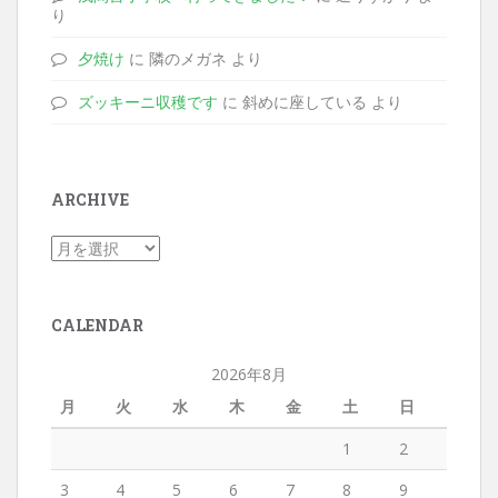
り
夕焼け
に 隣のメガネ より
ズッキーニ収穫です
に 斜めに座している より
ARCHIVE
CALENDAR
2026年8月
月
火
水
木
金
土
日
1
2
3
4
5
6
7
8
9