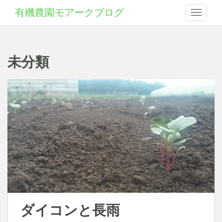
有機農園モアークブログ
Toggle 
未分類
ダイコンと長雨