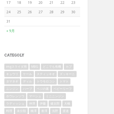
17
18
19
20
21
22
23
24
25
26
27
28
29
30
31
« 9月
CATEGOLY
imgスライダ用
MBG
どこでも有機
カブ
キュウリ
ケール
スティッキオ
ズッキーニ
タマネギ
ディル
トウモロコシ
トマト
ニンジン
ハーブ
ベジの素
ベビーリーフ
ホウレンソウ
マーシュ
ミニニンジン
ラディッシュ
仲澤
伊藤
健太郎
大橋
料理
未分類
橋澤
沓澤
浅野
渡邉