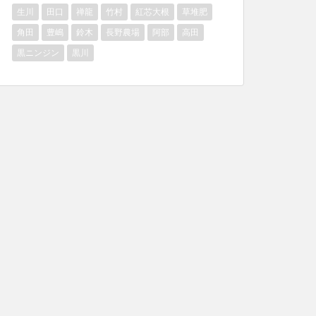
生川
田口
禅龍
竹村
紅芯大根
草堆肥
角田
豊嶋
鈴木
長野農場
阿部
高田
黒ニンジン
黒川