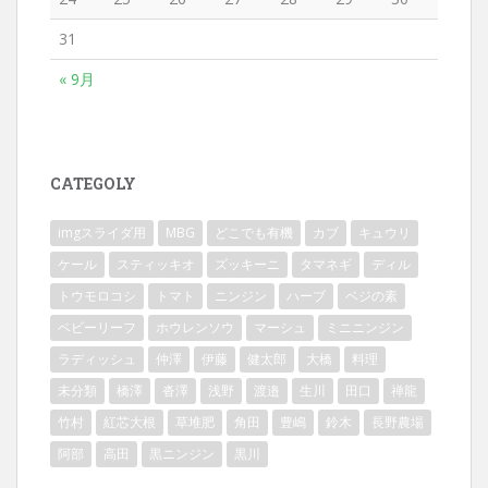
31
« 9月
CATEGOLY
imgスライダ用
MBG
どこでも有機
カブ
キュウリ
ケール
スティッキオ
ズッキーニ
タマネギ
ディル
トウモロコシ
トマト
ニンジン
ハーブ
ベジの素
ベビーリーフ
ホウレンソウ
マーシュ
ミニニンジン
ラディッシュ
仲澤
伊藤
健太郎
大橋
料理
未分類
橋澤
沓澤
浅野
渡邉
生川
田口
禅龍
竹村
紅芯大根
草堆肥
角田
豊嶋
鈴木
長野農場
阿部
高田
黒ニンジン
黒川