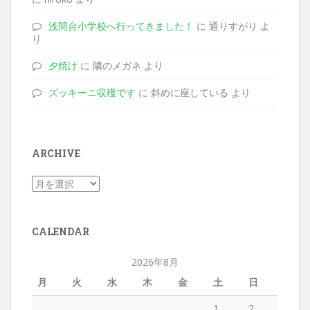
浅間台小学校へ行ってきました！
に 通りすがり よ
り
夕焼け
に 隣のメガネ より
ズッキーニ収穫です
に 斜めに座している より
ARCHIVE
CALENDAR
2026年8月
月
火
水
木
金
土
日
1
2