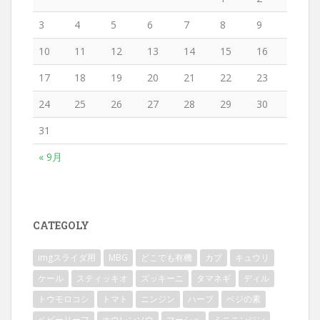
3
4
5
6
7
8
9
10
11
12
13
14
15
16
17
18
19
20
21
22
23
24
25
26
27
28
29
30
31
« 9月
CATEGOLY
imgスライダ用
MBG
どこでも有機
カブ
キュウリ
ケール
スティッキオ
ズッキーニ
タマネギ
ディル
トウモロコシ
トマト
ニンジン
ハーブ
ベジの素
ベビーリーフ
ホウレンソウ
マーシュ
ミニニンジン