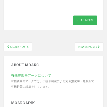
READ MORE
OLDER POSTS
NEWER POSTS
POSTS NAVIGATION
ABOUT MOARC
有機農園モアークについて
有機農園モアークでは、伝統草農法による完全無化学・無農薬で
有機野菜の栽培をしています。
MOARC LINK