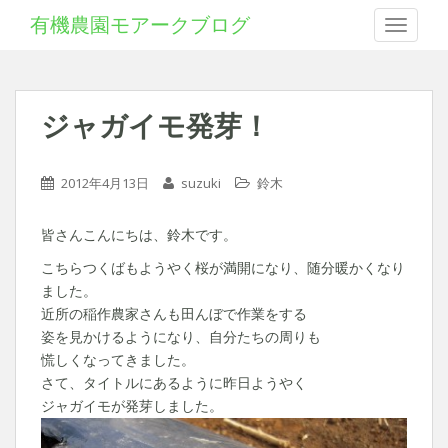
有機農園モアークブログ
Toggle 
ジャガイモ発芽！
2012年4月13日
suzuki
鈴木
皆さんこんにちは、鈴木です。
こちらつくばもようやく桜が満開になり、随分暖かくなり
ました。
近所の稲作農家さんも田んぼで作業をする
姿を見かけるようになり、自分たちの周りも
慌しくなってきました。
さて、タイトルにあるように昨日ようやく
ジャガイモが発芽しました。