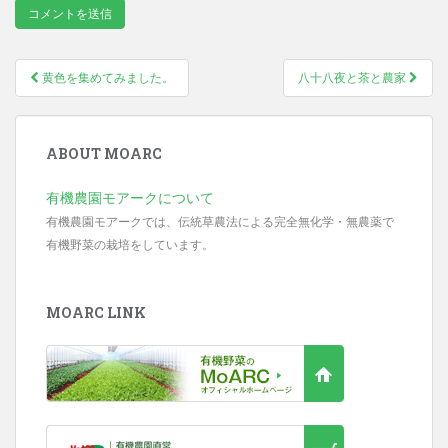
黄色を集めてみました。
八十八夜と茶と農家
Post navigation
ABOUT MOARC
有機農園モアークについて
有機農園モアークでは、伝統草農法による完全無化学・無農薬で
有機野菜の栽培をしています。
MOARC LINK