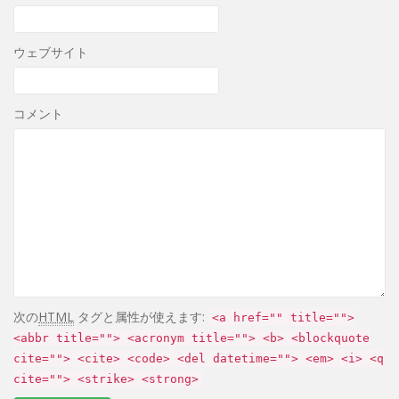
ウェブサイト
コメント
次の
HTML
タグと属性が使えます:
<a href="" title="">
<abbr title=""> <acronym title=""> <b> <blockquote
cite=""> <cite> <code> <del datetime=""> <em> <i> <q
cite=""> <strike> <strong>