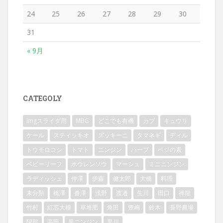
24
25
26
27
28
29
30
31
« 9月
CATEGOLY
imgスライダ用
MBG
どこでも有機
カブ
キュウリ
ケール
スティッキオ
ズッキーニ
タマネギ
ディル
トウモロコシ
トマト
ニンジン
ハーブ
ベジの素
ベビーリーフ
ホウレンソウ
マーシュ
ミニニンジン
ラディッシュ
仲澤
伊藤
健太郎
大橋
料理
未分類
橋澤
沓澤
浅野
渡邉
生川
田口
禅龍
竹村
紅芯大根
草堆肥
角田
豊嶋
鈴木
長野農場
阿部
高田
黒ニンジン
黒川