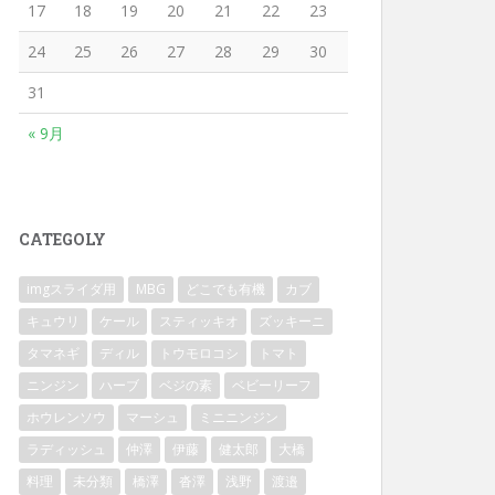
17
18
19
20
21
22
23
24
25
26
27
28
29
30
31
« 9月
CATEGOLY
imgスライダ用
MBG
どこでも有機
カブ
キュウリ
ケール
スティッキオ
ズッキーニ
タマネギ
ディル
トウモロコシ
トマト
ニンジン
ハーブ
ベジの素
ベビーリーフ
ホウレンソウ
マーシュ
ミニニンジン
ラディッシュ
仲澤
伊藤
健太郎
大橋
料理
未分類
橋澤
沓澤
浅野
渡邉