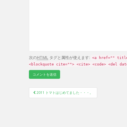
次の
HTML
タグと属性が使えます:
<a href="" titl
<blockquote cite=""> <cite> <code> <del dat
2011 トマトはじめてました・・・。
Post navigation