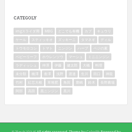
CATEGOLY
imgスライダ用
MBG
どこでも有機
カブ
キュウリ
ケール
スティッキオ
ズッキーニ
タマネギ
ディル
トウモロコシ
トマト
ニンジン
ハーブ
ベジの素
ベビーリーフ
ホウレンソウ
マーシュ
ミニニンジン
ラディッシュ
仲澤
伊藤
健太郎
大橋
料理
未分類
橋澤
沓澤
浅野
渡邉
生川
田口
禅龍
竹村
紅芯大根
草堆肥
角田
豊嶋
鈴木
長野農場
阿部
高田
黒ニンジン
黒川
モアークブログ
All rights reserved. Theme by
Colorlib
Powered by