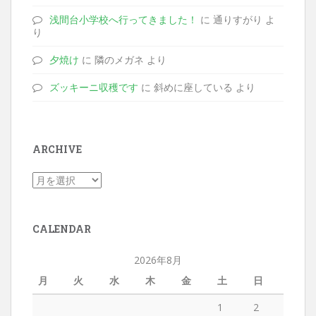
浅間台小学校へ行ってきました！
に 通りすがり よ
り
夕焼け
に 隣のメガネ より
ズッキーニ収穫です
に 斜めに座している より
ARCHIVE
CALENDAR
2026年8月
月
火
水
木
金
土
日
1
2