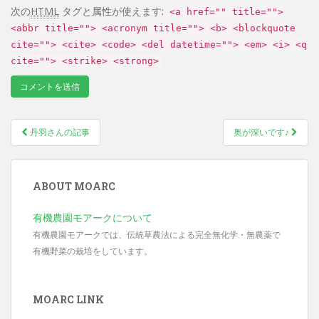
次の
HTML
タグと属性が使えます:
<a href="" title="">
<abbr title=""> <acronym title=""> <b> <blockquote
cite=""> <cite> <code> <del datetime=""> <em> <i> <q
cite=""> <strike> <strong>
丹羽さんの記事
奥が深いです♪
Post navigation
ABOUT MOARC
有機農園モアークについて
有機農園モアークでは、伝統草農法による完全無化学・無農薬で
有機野菜の栽培をしています。
MOARC LINK