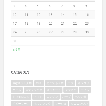
3
4
5
6
7
8
9
10
11
12
13
14
15
16
17
18
19
20
21
22
23
24
25
26
27
28
29
30
31
« 9月
CATEGOLY
imgスライダ用
MBG
どこでも有機
カブ
キュウリ
ケール
スティッキオ
ズッキーニ
タマネギ
ディル
トウモロコシ
トマト
ニンジン
ハーブ
ベジの素
ベビーリーフ
ホウレンソウ
マーシュ
ミニニンジン