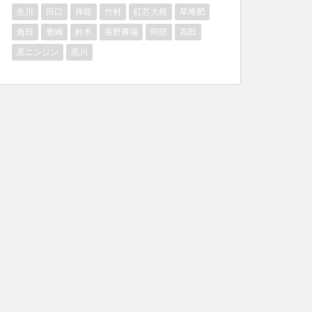
生川
田口
禅龍
竹村
紅芯大根
草堆肥
角田
豊嶋
鈴木
長野農場
阿部
高田
黒ニンジン
黒川