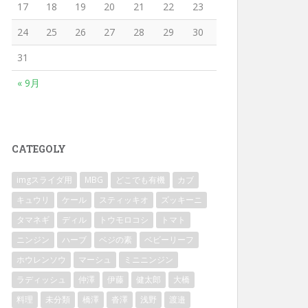
17
18
19
20
21
22
23
24
25
26
27
28
29
30
31
« 9月
CATEGOLY
imgスライダ用
MBG
どこでも有機
カブ
キュウリ
ケール
スティッキオ
ズッキーニ
タマネギ
ディル
トウモロコシ
トマト
ニンジン
ハーブ
ベジの素
ベビーリーフ
ホウレンソウ
マーシュ
ミニニンジン
ラディッシュ
仲澤
伊藤
健太郎
大橋
料理
未分類
橋澤
沓澤
浅野
渡邉