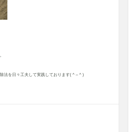
。
。
を日々工夫して実践しております( ^ – ^ )ゝ