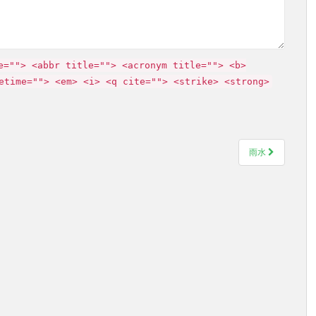
e=""> <abbr title=""> <acronym title=""> <b>
etime=""> <em> <i> <q cite=""> <strike> <strong>
雨水