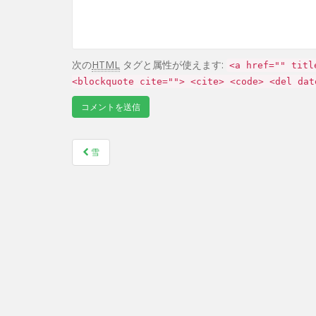
次の
HTML
タグと属性が使えます:
<a href="" titl
<blockquote cite=""> <cite> <code> <del dat
雪
Post navigation