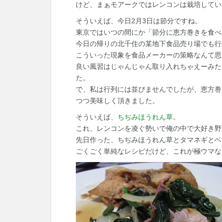
けど、まぁモアークではレンコンは栽培してい
そういえば、今日2月3日は節分ですね。
東京ではいつの間にか「節分に恵方巻きを食べ
今日の帰りの北千住の某地下食品売り場でも行
こういった現象を食品メーカーの策略なんて思
良い風習はじゃんじゃん取り入れちゃえーみた
た。
で、私は行列には並びませんでしたが、恵方巻
つつ美味しく頂きました。
そういえば、
ちぢみほうれん草
。
これ、レンコンを凌ぐ勢いで俺の中で大好き野
先日作った、ちぢみほうれん草とタマネギとベ
ごくごく単純なレシピだけど、これが極ウマな