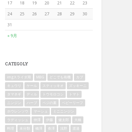
17
18
19
20
21
22
23
24
25
26
27
28
29
30
31
« 9月
CATEGOLY
imgスライダ用
MBG
どこでも有機
カブ
キュウリ
ケール
スティッキオ
ズッキーニ
タマネギ
ディル
トウモロコシ
トマト
ニンジン
ハーブ
ベジの素
ベビーリーフ
ホウレンソウ
マーシュ
ミニニンジン
ラディッシュ
仲澤
伊藤
健太郎
大橋
料理
未分類
橋澤
沓澤
浅野
渡邉