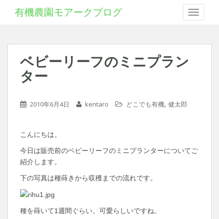
有機農園モアークブログ
Toggle 
ベビーリーフのミニプラン
ター
,
2010年6月4日
kentaro
どこでも有機
健太郎
こんにちは。
今日は販売前のベビーリーフのミニプランターについてご
紹介します。
下の写真は種蒔きから収穫までの流れです。
種を蒔いて1週間ぐらい。可愛らしいですね。