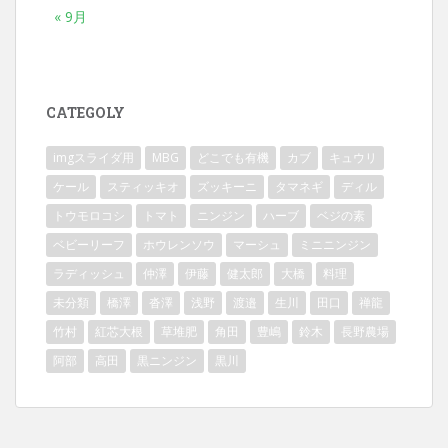
« 9月
CATEGOLY
imgスライダ用
MBG
どこでも有機
カブ
キュウリ
ケール
スティッキオ
ズッキーニ
タマネギ
ディル
トウモロコシ
トマト
ニンジン
ハーブ
ベジの素
ベビーリーフ
ホウレンソウ
マーシュ
ミニニンジン
ラディッシュ
仲澤
伊藤
健太郎
大橋
料理
未分類
橋澤
沓澤
浅野
渡邉
生川
田口
禅龍
竹村
紅芯大根
草堆肥
角田
豊嶋
鈴木
長野農場
阿部
高田
黒ニンジン
黒川