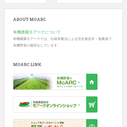
Post navigation
ABOUT MOARC
有機農園モアークについて
有機農園モアークでは、伝統草農法による完全無化学・無農薬で
有機野菜の栽培をしています。
MOARC LINK