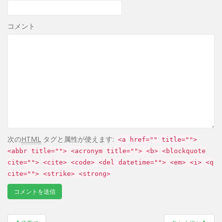
コメント
次の
HTML
タグと属性が使えます:
<a href="" title="">
<abbr title=""> <acronym title=""> <b> <blockquote
cite=""> <cite> <code> <del datetime=""> <em> <i> <q
cite=""> <strike> <strong>