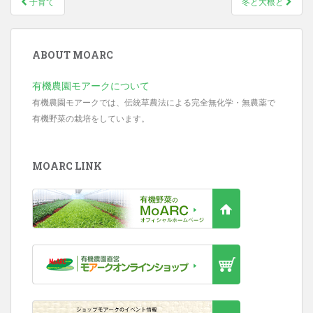
子育て
冬と大根と
Post navigation
ABOUT MOARC
有機農園モアークについて
有機農園モアークでは、伝統草農法による完全無化学・無農薬で
有機野菜の栽培をしています。
MOARC LINK