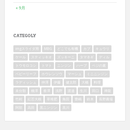
« 9月
CATEGOLY
imgスライダ用
MBG
どこでも有機
カブ
キュウリ
ケール
スティッキオ
ズッキーニ
タマネギ
ディル
トウモロコシ
トマト
ニンジン
ハーブ
ベジの素
ベビーリーフ
ホウレンソウ
マーシュ
ミニニンジン
ラディッシュ
仲澤
伊藤
健太郎
大橋
料理
未分類
橋澤
沓澤
浅野
渡邉
生川
田口
禅龍
竹村
紅芯大根
草堆肥
角田
豊嶋
鈴木
長野農場
阿部
高田
黒ニンジン
黒川