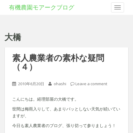
有機農園モアークブログ
Toggle 
大橋
素人農業者の素朴な疑問
（４）
2010年6月20日
ohashi
Leave a comment
こんにちは。経理部屋の大橋です。
世間は梅雨入りして、あまりパッとしない天気が続いてい
ますが、
今日も素人農業者のブログ、張り切って参りましょう！