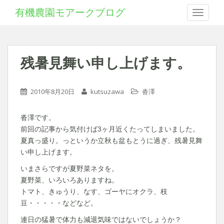
有機農園モアークブログ
Toggle 
残暑見舞い申し上げます。
2010年8月20日
kutsuzawa
沓澤
沓澤です。
前回の記事から気付けば3ヶ月近くたってしまいました。
夏真っ盛り。っというか立秋も盆もとうに過ぎ、残暑見舞
い申し上げます。
いまさらですが夏野菜ネタを。
夏野菜、いろいろありますね。
トマト、きゅうり、なす、ゴーヤにオクラ、枝
豆・・・・・などなど。
連日の猛暑で体力も減退気味ではないでしょうか？