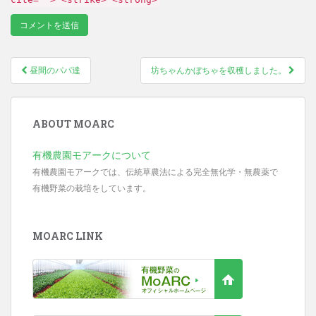
昼間のパパ達
坊ちゃんかぼちゃを収穫しました。
Post navigation
ABOUT MOARC
有機農園モアークについて
有機農園モアークでは、伝統草農法による完全無化学・無農薬で
有機野菜の栽培をしています。
MOARC LINK