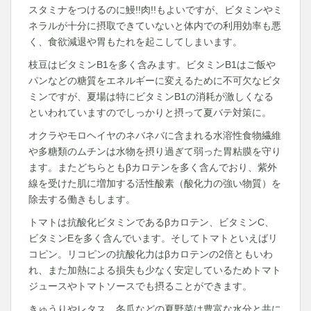
スタミナをつけるのに鰻!!肉!!もよいですが、ビタミンやミ
ネラルが十分に摂取できていないと体内での利用効率も悪
く、食欲減退や胃もたれを起こしてしまいます。
枝豆はビタミンB1を多く含みます。ビタミンB1はご飯や
パンなどの糖質をエネルギーに変えるために不可欠なビタ
ミンですが、夏場は特にビタミンB1の消耗が激しくなる
といわれていますのでしっかりと摂って夏バテ対策に。
オクラやモロヘイヤのネバネバに含まれる水溶性食物繊維
や多糖類のムチンは水物を摂り過ぎて弱った胃粘膜を守り
ます。またどちらともβカロテンを多く含んでおり、紫外
線を受けた肌に増加する活性酸素（酸化力の強い物質）を
除去する働きもします。
トマトは抗酸化ビタミンであるβカロテン、ビタミンC、
ビタミンEを多く含んでいます。そしてトマトといえばリ
コピン。リコピンの抗酸化力はβカロテンの2倍ともいわ
れ、また加熱による損失も少なく安定しているためトマト
ジュースやトマトソースでも摂ることができます。
きゅうりやレタス、冬瓜などの夏野菜は豊富な水分と共に